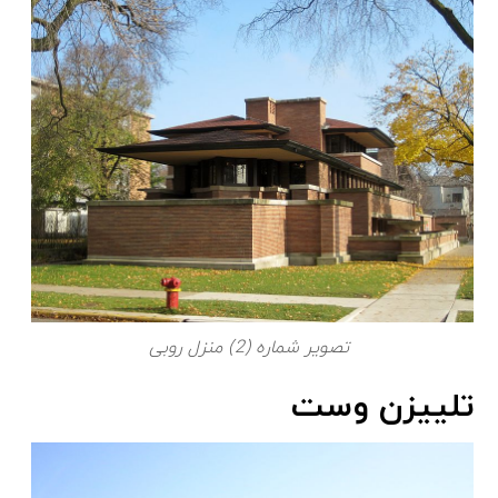
تصویر شماره (2) منزل روبی
تلییزن وست