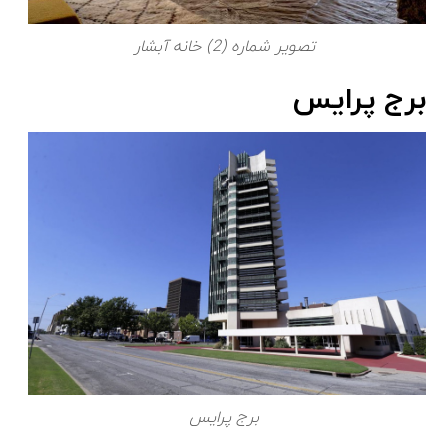
تصویر شماره (2) خانه آبشار
برج پرایس
برج پرایس