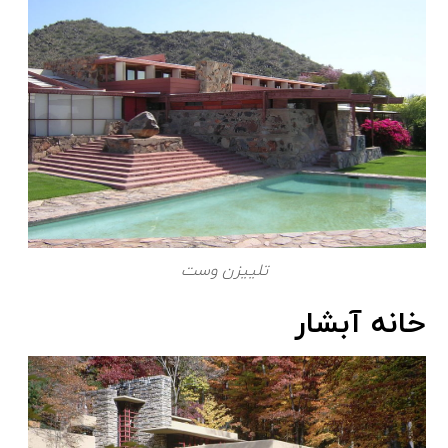
تلییزن وست
خانه آبشار