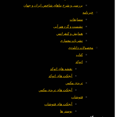
بررسی و شرح بناهای شاخص ایران و جهان
خبرنامه
مسابقات
نشست و گرد هم آیی
همایش و کنفرانس
نشریات معماری
محصولات دانلودی
کتاب
اتوکد
نقشه های اتوکد
آبجکت های اتوکد
تریدی مکس
آبجکت های تریدی مکس
فتوشاپ
آبجکت های فتوشاپ
پوستر ها