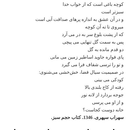
كوچه باغی است كه از خواب خدا
سبزتر است
و در آن عشق به اندازه پرهای صداقت آبی است
ميروی تا ته آن كوچه
كه از پشت بلوغ سر به در می آرد
پس به سمت گل تنهايی می پيچی
دو قدم مانده به گل
پای فواره جاويد اساطير زمين می مانی
و تو را ترسی شفاف فرا می گيرد
در صمیمیت سیال فضا، خش‌خشی می‌شنوی:
كودكی می بينی
رفته از كاج بلندی بالا
جوجه بردارد از لانه نور
و از او می پرسی
خانه دوست کجاست؟
سهراب سپهری. 1346. کتاب حجم سبز.