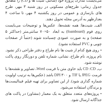
می‌‌بایست مدارک پروژه خود (شامل: شیت‌ ها و CD) را مطابق
جدول زمانی:‌ طرح‌های مسکونی در روز شنبه ۳ مهر،‌ طرح‌
های بازسازی و عمومی در روز یکشنبه ۴ مهر، تا ساعت ۴
بعدازظهر به آدرس مجله تحویل دهند.
الف‌ـ شیت‌‌ها: همه نقشه‌‌ها، عکس‌‌ها و توضیحات می‌‌بایست
روی فوم (foamboard) به ابعاد ۵۰×۷۰ سانتی‌متر (حداکثر ۵
صفحه)‏ و به صورت عمودی چسبانده شوند (حتماً از صفحات
چوبی و PVC استفاده نشود).
• روی هیچ‌ کدام از شیت‌ ها نام طراح و دفتر طراحی ذکر نشود.
نام پروژه، نام طراح، نشانی، شماره تلفن و دورنگار روی پاکت
نوشته شود.
ب‌ـ CD :CD باید حاوی متن با فرمت Word‏، تصاویر و نقشه‌ها با
فرمت JPEG یا TIF‌ و ۳۰۰ DPI باشد (عکس‌ها به ترتیب اولویت
شماره‌ گذاری شود). از این تصاویر برای تهیه فیلم فینالیست‌‌ها
و برندگان استفاده می‌شود.
• پروژه‌‌های متعدد متعلق به یک معمار (مشاور) در پاکت‌ های
جداگانه ارسال شود.