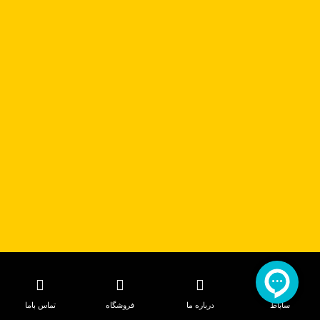
سوم
تمامی حقوق مادی و معنوی این سایت محفوظ است © طراحی و توسعه:
ایران فرا وب
ساباط
درباره ما
فروشگاه
تماس باما