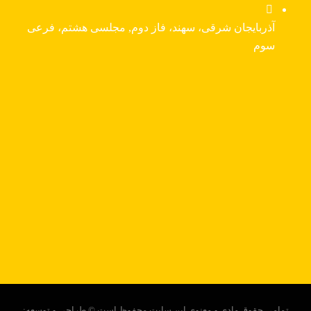
آذربایجان شرقی، سهند، فاز دوم, مجلسی هشتم، فرعی
سوم
تمامی حقوق مادی و معنوی این سایت محفوظ است © طراحی و توسعه: