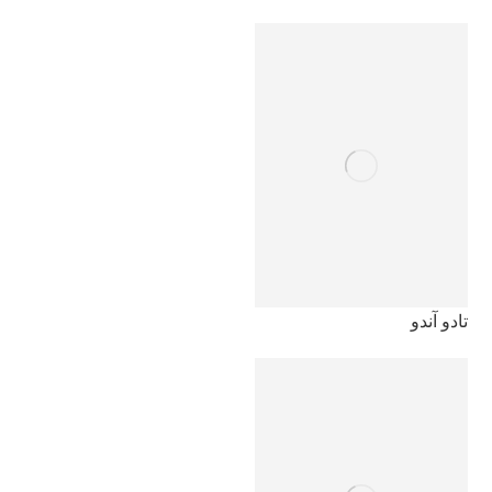
تادو آندو