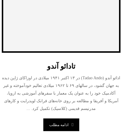
تادائو آندو
ادائو آندو (Tadao Ando) در ۱۳ اکتبر ۱۹۴۱ میلادی در اوزاکای ژاپن دیده
به جهان گشود، در سالهای ۶۹ تا ۱۹۶۲ میلادی تعالیم خود‌آموخته و غیر
آکادمیک خود را به عنوان یک معمار با سفرهای آموزشی به اروپا،
آمریکا و آفریقا و مطالعه بر روی خانه‌های فرانک لویدرایت و کارهای
مدرنیسم قدیمی (کلاسیک) تکمیل کرد. ...
ادامه مطلب